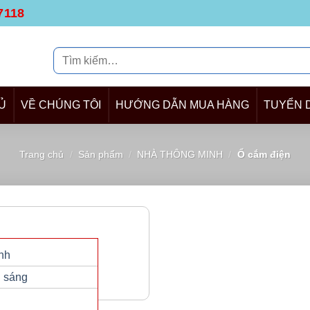
7118
Tìm
kiếm:
Ủ
VỀ CHÚNG TÔI
HƯỚNG DẪN MUA HÀNG
TUYỂN 
Trang chủ
/
Sản phẩm
/
NHÀ THÔNG MINH
/
Ổ cắm điện
NHÀ THÔNG MINH
nh
Ổ cắm điện
u sáng
Giá:
629,000
₫