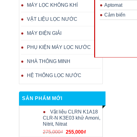
Aptomat
MÁY LỌC KHÔNG KHÍ
Cảm biến
VẬT LIỆU LỌC NƯỚC
MÁY ĐIỆN GIẢI
PHỤ KIỆN MÁY LỌC NƯỚC
NHÀ THÔNG MINH
HỆ THỐNG LỌC NƯỚC
SẢN PHẨM MỚI
Vật liệu CLRN K1A18
CLR-N K3E03 khử Amoni,
Nitrit, Nitrat
Giá
Giá
275,000
₫
255,000
₫