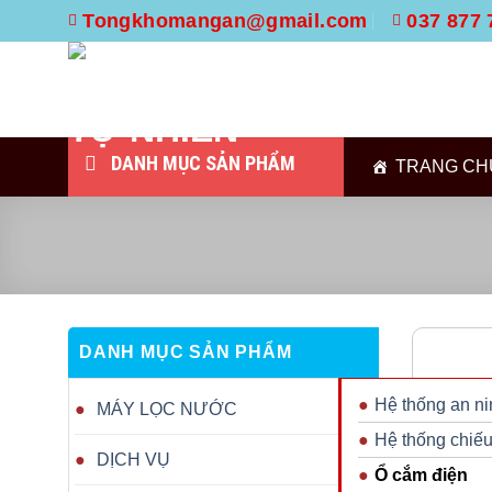
Skip
Tongkhomangan@gmail.com
037 877 
to
content
DANH MỤC SẢN PHẨM
TRANG CH
DANH MỤC SẢN PHẨM
Hệ thống an ni
MÁY LỌC NƯỚC
Hệ thống chiế
DỊCH VỤ
Ổ cắm điện