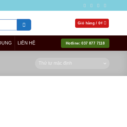
Giỏ hàng /
0
₫
DỤNG
LIÊN HỆ
Hotline: 037 877 7118