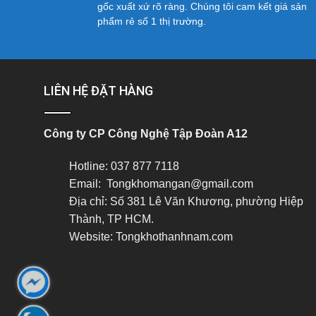
gốc xuất xứ rõ ràng. Chúng tôi cam kết giá sản
phẩm rẻ số 1 thị trường.
LIÊN HỆ ĐẶT HÀNG
Công ty CP Công Nghệ Tập Đoàn A12
Hotline: 037 877 7118
Email: Tongkhomangan@gmail.com
Địa chỉ: Số 381 Lê Văn Khương, phường Hiệp
Thành, TP HCM.
Website: Tongkhothanhnam.com