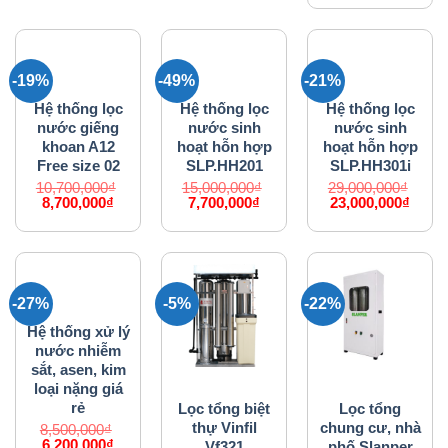
là:
tại
35,000,000₫.
là:
29,00
-19%
-49%
-21%
HỆ THỐNG LỌC NƯỚC
HỆ THỐNG LỌC NƯỚC
HỆ THỐNG LỌC NƯỚC
Hệ thống lọc
Hệ thống lọc
Hệ thống lọc
nước giếng
nước sinh
nước sinh
khoan A12
hoạt hỗn hợp
hoạt hỗn hợp
Free size 02
SLP.HH201
SLP.HH301i
10,700,000
₫
15,000,000
₫
29,000,000
₫
Giá
Giá
Giá
Giá
Giá
Giá
8,700,000
₫
7,700,000
₫
23,000,000
₫
gốc
hiện
gốc
hiện
gốc
hiện
là:
tại
là:
tại
là:
tại
10,700,000₫.
là:
15,000,000₫.
là:
29,000,000₫.
là:
8,700,000₫.
7,700,000₫.
23,00
-27%
-5%
-22%
HỆ THỐNG LỌC NƯỚC
Hệ thống xử lý
nước nhiễm
sắt, asen, kim
HỆ THỐNG LỌC NƯỚC
HỆ THỐNG LỌC NƯỚC
loại nặng giá
rẻ
Lọc tổng biệt
Lọc tổng
thự Vinfil
chung cư, nhà
8,500,000
₫
Giá
Giá
6,200,000
₫
Vf321
phố Slanper