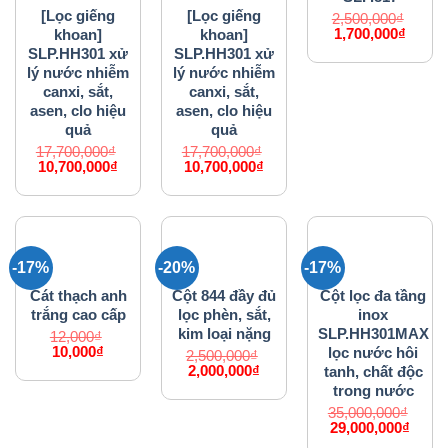
[Lọc giếng
[Lọc giếng
2,500,000
₫
Giá
Giá
1,700,000
₫
khoan]
khoan]
gốc
hiện
SLP.HH301 xử
SLP.HH301 xử
là:
tại
lý nước nhiễm
lý nước nhiễm
2,500,000₫.
là:
canxi, sắt,
canxi, sắt,
1,700,
asen, clo hiệu
asen, clo hiệu
quả
quả
17,700,000
₫
17,700,000
₫
Giá
Giá
Giá
Giá
10,700,000
₫
10,700,000
₫
gốc
hiện
gốc
hiện
là:
tại
là:
tại
17,700,000₫.
là:
17,700,000₫.
là:
10,700,000₫.
10,700,000₫.
-17%
-20%
-17%
HỆ THỐNG LỌC NƯỚC
HỆ THỐNG LỌC NƯỚC
HỆ THỐNG LỌC NƯỚC
Cát thạch anh
Cột 844 đầy đủ
Cột lọc đa tầng
trắng cao cấp
lọc phèn, sắt,
inox
kim loại nặng
SLP.HH301MAX
12,000
₫
Giá
Giá
10,000
₫
lọc nước hôi
2,500,000
₫
gốc
hiện
Giá
Giá
2,000,000
₫
tanh, chất độc
là:
tại
gốc
hiện
trong nước
12,000₫.
là:
là:
tại
10,000₫.
35,000,000
₫
2,500,000₫.
là:
Giá
Giá
29,000,000
₫
2,000,000₫.
gốc
hiện