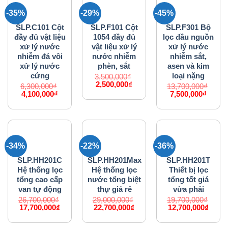
-35%
-29%
-45%
HỆ THỐNG LỌC NƯỚC
HỆ THỐNG LỌC NƯỚC
HỆ THỐNG LỌC NƯỚC
SLP.C101 Cột
SLP.F101 Cột
SLP.F301 Bộ
đầy đủ vật liệu
1054 đầy đủ
lọc đầu nguồn
xử lý nước
vật liệu xử lý
xử lý nước
nhiễm đá vôi
nước nhiễm
nhiễm sắt,
xử lý nước
phèn, sắt
asen và kim
cứng
loại nặng
3,500,000
₫
Giá
Giá
2,500,000
₫
6,300,000
₫
13,700,000
₫
gốc
hiện
Giá
Giá
Giá
Giá
4,100,000
₫
7,500,000
₫
là:
tại
gốc
hiện
gốc
hiện
3,500,000₫.
là:
là:
tại
là:
tại
2,500,000₫.
6,300,000₫.
là:
13,700,000₫.
là:
4,100,000₫.
7,500,
-34%
-22%
-36%
HỆ THỐNG LỌC NƯỚC
HỆ THỐNG LỌC NƯỚC
HỆ THỐNG LỌC NƯỚC
SLP.HH201C
SLP.HH201Max
SLP.HH201T
Hệ thống lọc
Hệ thống lọc
Thiết bị lọc
tổng cao cấp
nước tổng biệt
tổng tốt giá
van tự động
thự giá rẻ
vừa phải
26,700,000
₫
29,000,000
₫
19,700,000
₫
Giá
Giá
Giá
Giá
Giá
Giá
17,700,000
₫
22,700,000
₫
12,700,000
₫
gốc
hiện
gốc
hiện
gốc
hiện
là:
tại
là:
tại
là:
tại