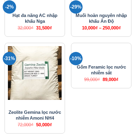
-2%
-29%
VẬT LIỆU LỌC NƯỚC
VẬT LIỆU LỌC NƯỚC
Hạt đa năng AC nhập
Muối hoàn nguyên nhập
khẩu Nga
khẩu Ấn Độ
Giá
Giá
32,000
₫
31,500
₫
10,000
₫
–
250,000
₫
gốc
hiện
là:
tại
32,000₫.
là:
31,500₫.
-31%
-10%
VẬT LIỆU LỌC NƯỚC
Gốm Feramic lọc nước
nhiễm sắt
Giá
Giá
99,000
₫
89,000
₫
gốc
hiện
là:
tại
99,000₫.
là:
89,000₫.
VẬT LIỆU LỌC NƯỚC
Zeolite Gemina lọc nước
nhiễm Amoni NH4
Giá
Giá
72,000
₫
50,000
₫
gốc
hiện
là:
tại