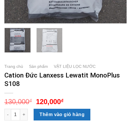
Trang chủ
/
Sản phẩm
/
VẬT LIỆU LỌC NƯỚC
Cation Đức Lanxess Lewatit MonoPlus
S108
Giá
Giá
130,000
120,000
₫
₫
gốc
hiện
Cation Đức Lanxess Lewatit MonoPlus S108 số lượng
là:
tại
Thêm vào giỏ hàng
130,000₫.
là:
120,000₫.