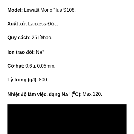
Model:
Lewatit MonoPlus S108.
Xuất xứ:
Lanxess-Đức.
Quy cách:
25 lít/bao.
+
Ion trao đổi:
Na
Cỡ hạt:
0.6 ± 0.05mm.
Tỷ trọng (g/l):
800.
+
0
Nhiệt độ làm việc, dạng Na
(
C)
: Max 120.