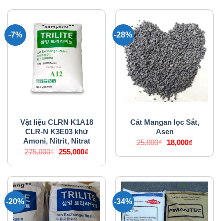
-7%
-28%
VẬT LIỆU LỌC NƯỚC
VẬT LIỆU LỌC NƯỚC
Vật liệu CLRN K1A18
Cát Mangan lọc Sắt,
CLR-N K3E03 khử
Asen
Amoni, Nitrit, Nitrat
Giá
Giá
25,000
₫
18,000
₫
gốc
hiện
Giá
Giá
275,000
₫
255,000
₫
là:
tại
gốc
hiện
25,000₫.
là:
là:
tại
18,000₫.
275,000₫.
là:
255,000₫.
-20%
-34%