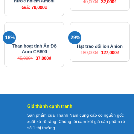
nước nhiễm Amoni
Giá
Giá
40,000
₫
32,000
₫
gốc
hiện
Giá:
78,000
₫
là:
tại
40,000₫.
là:
32,000₫.
-18%
-29%
VẬT LIỆU LỌC NƯỚC
VẬT LIỆU LỌC NƯỚC
Than hoạt tính Ấn Độ
Hạt trao đổi ion Anion
Aura CB800
Giá
Giá
180,000
₫
127,000
₫
gốc
hiện
Giá
Giá
45,000
₫
37,000
₫
là:
tại
gốc
hiện
180,000₫.
là:
là:
tại
127,000
45,000₫.
là:
37,000₫.
Giá thành cạnh tranh
Sản phẩm của Thành Nam cung cấp có nguồn gốc
xuất xứ rõ ràng. Chúng tôi cam kết giá sản phẩm rẻ
số 1 thị trường.