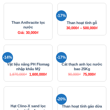
72,000₫.
là:
50,000₫.
-17%
VẬT LIỆU LỌC NƯỚC
VẬT LIỆU LỌC NƯỚC
Than Anthracite lọc
Than hoạt tính gỗ
nước
30,000
₫
–
500,000
₫
Giá:
30,000
₫
-14%
-17%
VẬT LIỆU LỌC NƯỚC
VẬT LIỆU LỌC NƯỚC
Vật liệu nâng PH Flomag
Cát thạch anh lọc nước
nhập khẩu Mỹ
bao 25Kg
Giá
Giá
Giá
Giá
1,870,000
₫
1,600,000
₫
90,000
₫
75,000
₫
gốc
hiện
gốc
hiện
là:
tại
là:
tại
1,870,000₫.
là:
90,000₫.
là:
1,600,000₫.
75,000₫.
-20%
VẬT LIỆU LỌC NƯỚC
VẬT LIỆU LỌC NƯỚC
Hạt Clino-X sand lọc
Than hoạt tính gáo dừa