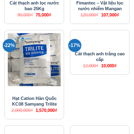
Cát thạch anh lọc nước
Fimantec – Vật liệu lọc
bao 25Kg
nước nhiễm Mangan
Giá
Giá
Giá
Giá
90,000
₫
75,000
₫
120,000
₫
107,000
₫
gốc
hiện
gốc
hiện
là:
tại
là:
tại
90,000₫.
là:
120,000₫.
là:
75,000₫.
107,000
-22%
-17%
VẬT LIỆU LỌC NƯỚC
Cát thạch anh trắng cao
cấp
Giá
Giá
12,000
₫
10,000
₫
gốc
hiện
là:
tại
12,000₫.
là:
10,000₫.
VẬT LIỆU LỌC NƯỚC
Hạt Cation Hàn Quốc
KC08 Samyang Trilite
Giá
Giá
2,000,000
₫
1,570,000
₫
gốc
hiện
là:
tại
2,000,000₫.
là:
1,570,000₫.