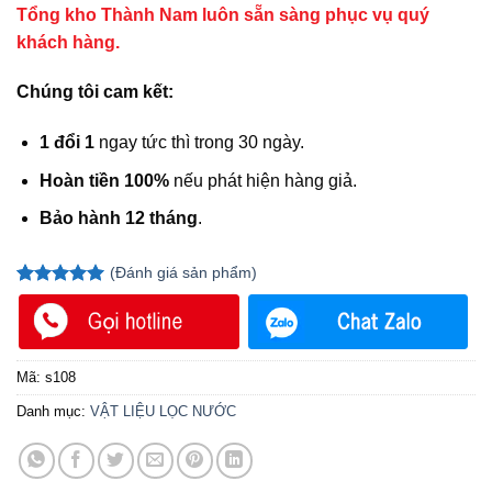
Tổng kho Thành Nam luôn sẵn sàng phục vụ quý
khách hàng.
Chúng tôi cam kết:
1 đổi 1
ngay tức thì trong 30 ngày.
Hoàn tiền 100%
nếu phát hiện hàng giả.
Bảo hành 12 tháng
.
(
Đánh giá
sản phẩm)
5.00
1
trên 5
dựa trên
đánh giá
Mã:
s108
Danh mục:
VẬT LIỆU LỌC NƯỚC