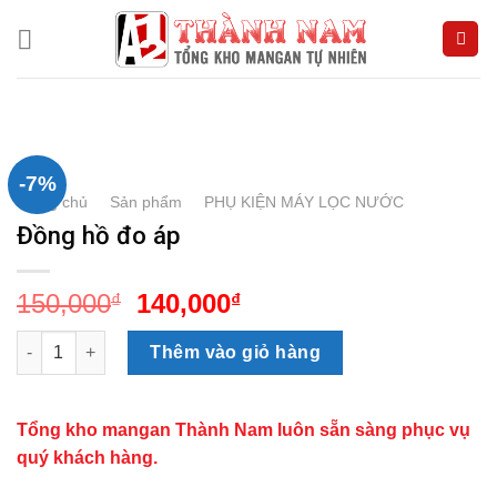
Skip
to
content
-7%
Trang chủ
/
Sản phẩm
/
PHỤ KIỆN MÁY LỌC NƯỚC
Đồng hồ đo áp
Giá
Giá
150,000
140,000
₫
₫
gốc
hiện
Đồng hồ đo áp số lượng
là:
tại
Thêm vào giỏ hàng
150,000₫.
là:
140,000₫.
Tổng kho mangan Thành Nam luôn sẵn sàng phục vụ
quý khách hàng.