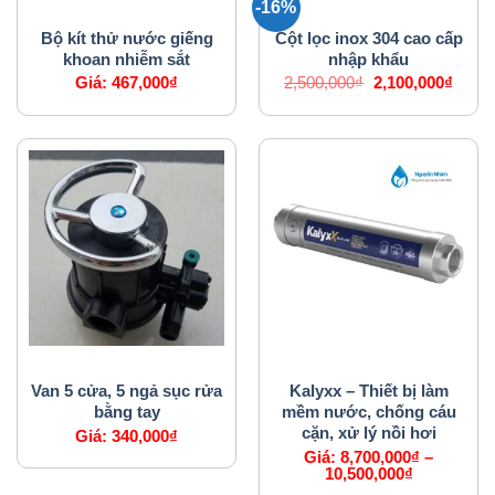
-16%
PHỤ KIỆN MÁY LỌC NƯỚC
PHỤ KIỆN MÁY LỌC NƯỚC
Bộ kít thử nước giếng
Cột lọc inox 304 cao cấp
khoan nhiễm sắt
nhập khẩu
Giá
Giá
Giá:
467,000
₫
2,500,000
₫
2,100,000
₫
gốc
hiện
là:
tại
2,500,000₫.
là:
2,100
PHỤ KIỆN MÁY LỌC NƯỚC
PHỤ KIỆN MÁY LỌC NƯỚC
Van 5 cửa, 5 ngả sục rửa
Kalyxx – Thiết bị làm
bằng tay
mềm nước, chống cáu
cặn, xử lý nồi hơi
Giá:
340,000
₫
Giá:
8,700,000
₫
–
10,500,000
₫