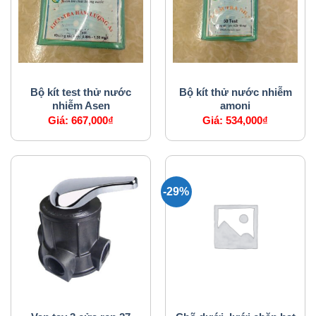
PHỤ KIỆN MÁY LỌC NƯỚC
PHỤ KIỆN MÁY LỌC NƯỚC
Bộ kít test thử nước
Bộ kít thử nước nhiễm
nhiễm Asen
amoni
Giá:
667,000
₫
Giá:
534,000
₫
-29%
PHỤ KIỆN MÁY LỌC NƯỚC
PHỤ KIỆN MÁY LỌC NƯỚC