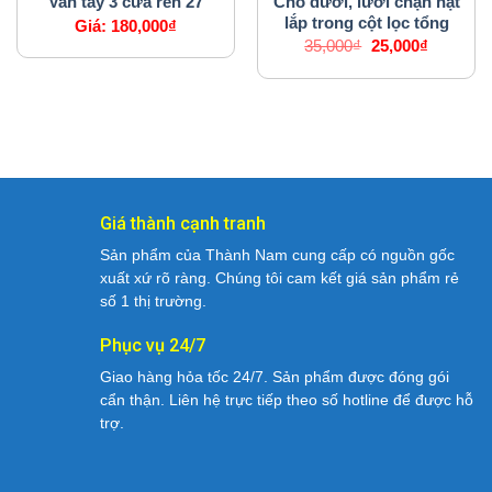
Chõ dưới, lưới chặn hạt
Van tay 3 cửa ren 27
lắp trong cột lọc tổng
Giá:
180,000
₫
Giá
Giá
35,000
₫
25,000
₫
gốc
hiện
là:
tại
35,000₫.
là:
25,000₫.
Giá thành cạnh tranh
Sản phẩm của Thành Nam cung cấp có nguồn gốc
xuất xứ rõ ràng. Chúng tôi cam kết giá sản phẩm rẻ
số 1 thị trường.
Phục vụ 24/7
Giao hàng hỏa tốc 24/7. Sản phẩm được đóng gói
cẩn thận. Liên hệ trực tiếp theo số hotline để được hỗ
trợ.