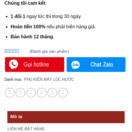
Chúng tôi cam kết:
1 đổi 1
ngay tức thì trong 30 ngày.
Hoàn tiền 100%
nếu phát hiện hàng giả.
Bảo hành 12 tháng
.
(
Đánh giá
sản phẩm)
5.00
1
trên 5
dựa trên
đánh giá
Danh mục:
PHỤ KIỆN MÁY LỌC NƯỚC
Mô tả
LIÊN HỆ ĐẶT HÀNG