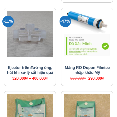
-11%
-47%
PHỤ KIỆN MÁY LỌC NƯỚC
PHỤ KIỆN MÁY LỌC NƯỚC
Ejector trên đường ống,
Màng RO Dupon Filmtec
hút khí xử lý sắt hiệu quả
nhập khẩu Mỹ
Giá
Giá
320,000
₫
–
400,000
₫
550,000
₫
290,000
₫
gốc
hiện
là:
tại
550,000₫.
là:
290,000