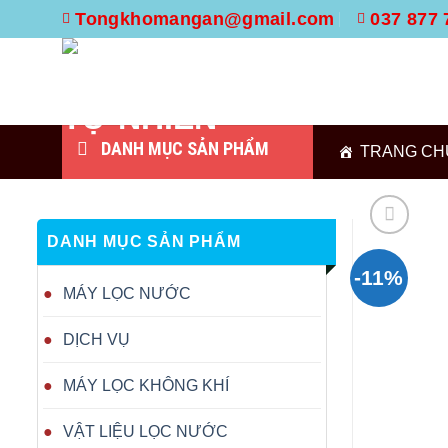
Skip
Tongkhomangan@gmail.com
037 877 
to
content
DANH MỤC SẢN PHẨM
TRANG CH
DANH MỤC SẢN PHẨM
-11%
MÁY LỌC NƯỚC
DỊCH VỤ
MÁY LỌC KHÔNG KHÍ
VẬT LIỆU LỌC NƯỚC