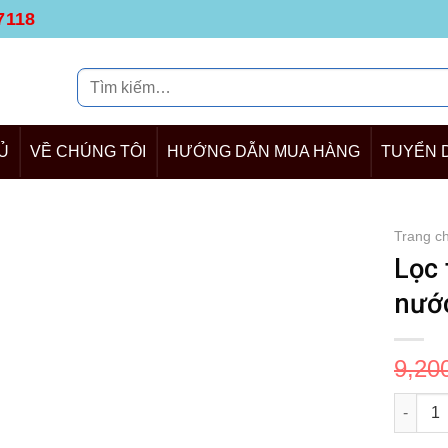
7118
Tìm
kiếm:
Ủ
VỀ CHÚNG TÔI
HƯỚNG DẪN MUA HÀNG
TUYỂN 
Trang c
Lọc 
nướ
9,20
Lọc tổn