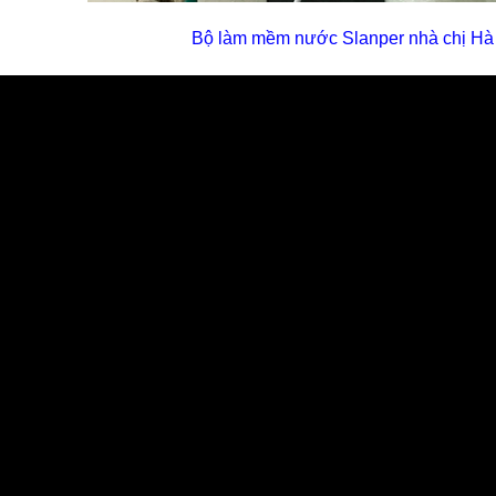
Bộ làm mềm nước Slanper nhà chị Hà 