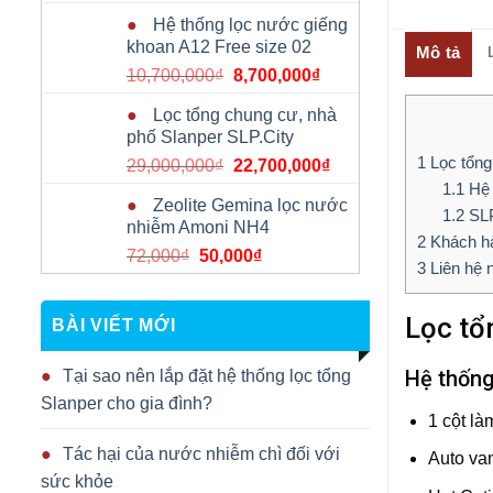
gốc
hiện
Hệ thống lọc nước giếng
là:
tại
khoan A12 Free size 02
Mô tả
2,000,000₫.
là:
Giá
Giá
10,700,000
₫
8,700,000
₫
1,570,000₫.
gốc
hiện
Lọc tổng chung cư, nhà
là:
tại
phố Slanper SLP.City
10,700,000₫.
là:
1
Lọc tổng
Giá
Giá
29,000,000
₫
22,700,000
₫
8,700,000₫.
gốc
hiện
1.1
Hệ 
Zeolite Gemina lọc nước
là:
tại
1.2
SLP
nhiễm Amoni NH4
29,000,000₫.
là:
2
Khách hà
Giá
Giá
72,000
₫
50,000
₫
22,700,000₫.
3
Liên hệ 
gốc
hiện
là:
tại
Lọc tổ
72,000₫.
là:
BÀI VIẾT MỚI
50,000₫.
Hệ thốn
Tại sao nên lắp đặt hệ thống lọc tổng
Slanper cho gia đình?
1 cột là
Tác hại của nước nhiễm chì đối với
Auto van
sức khỏe