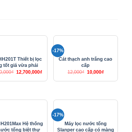
-17%
THỐNG LỌC NƯỚC
HỆ THỐNG LỌC NƯỚC
H201T Thiết bị lọc
Cát thạch anh trắng cao
g tốt giá vừa phải
cấp
Giá
Giá
Giá
Giá
0,000
₫
12,700,000
₫
12,000
₫
10,000
₫
gốc
hiện
gốc
hiện
là:
tại
là:
tại
19,700,000₫.
là:
12,000₫.
là:
12,700,000₫.
10,000₫.
-17%
THỐNG LỌC NƯỚC
HỆ THỐNG LỌC NƯỚC
HH201Max Hệ thống
Máy lọc nước tổng
nước tổng biệt thự
Slanper cao cấp có màng