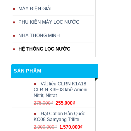
MÁY ĐIỆN GIẢI
PHỤ KIỆN MÁY LỌC NƯỚC
NHÀ THÔNG MINH
HỆ THỐNG LỌC NƯỚC
SẢN PHẨM
Vật liệu CLRN K1A18
CLR-N K3E03 khử Amoni,
Nitrit, Nitrat
Giá
Giá
275,000
₫
255,000
₫
gốc
hiện
Hạt Cation Hàn Quốc
là:
tại
KC08 Samyang Trilite
275,000₫.
là:
Giá
Giá
2,000,000
₫
1,570,000
₫
255,000₫.