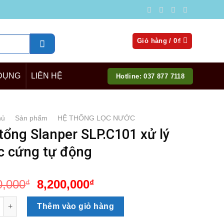
Giỏ hàng /
0
₫
DỤNG
LIÊN HỆ
Hotline: 037 877 7118
hủ
/
Sản phẩm
/
HỆ THỐNG LỌC NƯỚC
tổng Slanper SLP.C101 xử lý
c cứng tự động
Giá
Giá
0,000
8,200,000
₫
₫
gốc
hiện
g Slanper SLP.C101 xử lý nước cứng tự động số lượng
là:
tại
Thêm vào giỏ hàng
9,200,000₫.
là: