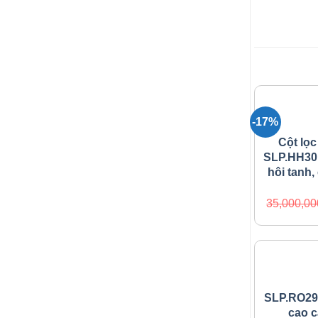
SẢN PHẨM 
-17%
HỆ THỐ
Cột lọc
SLP.HH30
hôi tanh,
35,000,00
HỆ THỐ
SLP.RO299
cao c