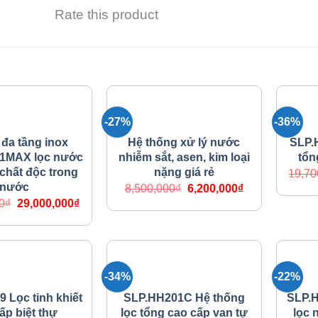
Rate this product
TƯƠNG TỰ
-27%
-36%
NG LỌC NƯỚC
HỆ THỐNG LỌC NƯỚC
HỆ 
 đa tầng inox
Hệ thống xử lý nước
SLP.H
1MAX lọc nước
nhiễm sắt, asen, kim loại
tổn
 chất độc trong
nặng giá rẻ
19,70
nước
Giá
Giá
8,500,000
₫
6,200,000
₫
gốc
hiện
Giá
Giá
0
₫
29,000,000
₫
là:
tại
gốc
hiện
8,500,000₫.
là:
là:
tại
6,200,000₫.
35,000,000₫.
là:
29,000,000₫.
-34%
-22%
NG LỌC NƯỚC
HỆ THỐNG LỌC NƯỚC
HỆ 
 Lọc tinh khiết
SLP.HH201C Hệ thống
SLP.
ấp biệt thự
lọc tổng cao cấp van tự
lọc 