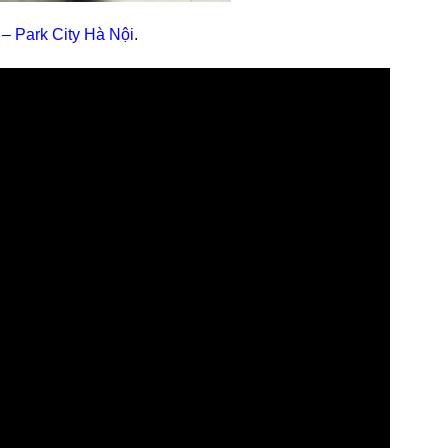
– Park City Hà Nội
.