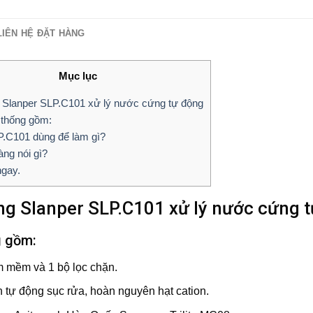
LIÊN HỆ ĐẶT HÀNG
Mục lục
 Slanper SLP.C101 xử lý nước cứng tự động
thống gồm:
.C101 dùng để làm gì?
ng nói gì?
ngay.
ng Slanper SLP.C101 xử lý nước cứng 
g gồm:
m mềm và 1 bộ lọc chặn.
 tự động sục rửa, hoàn nguyên hạt cation.