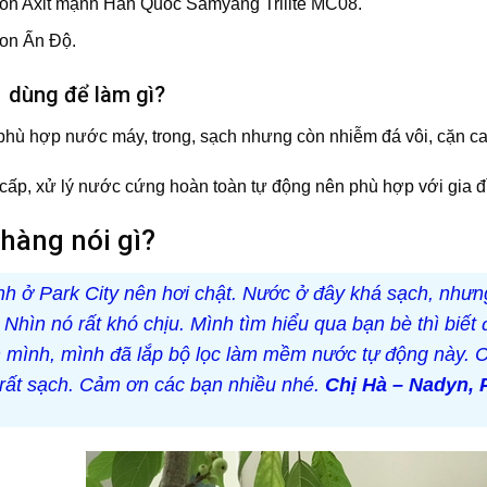
ion Axit mạnh Hàn Quốc Samyang Trilite MC08.
ion Ấn Độ.
 dùng để làm gì?
hù hợp nước máy, trong, sạch nhưng còn nhiễm đá vôi, cặn ca
 cấp, xử lý nước cứng hoàn toàn tự động nên phù hợp với gia đì
hàng nói gì?
h ở Park City nên hơi chật. Nước ở đây khá sạch, nhưn
. Nhìn nó rất khó chịu. Mình tìm hiểu qua bạn bè thì biết
 mình, mình đã lắp bộ lọc làm mềm nước tự động này. C
 rất sạch. Cảm ơn các bạn nhiều nhé.
Chị Hà – Nadyn, P