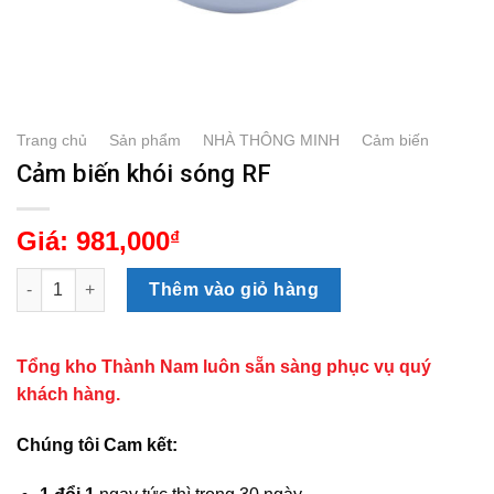
Trang chủ
/
Sản phẩm
/
NHÀ THÔNG MINH
/
Cảm biến
Cảm biến khói sóng RF
Giá:
981,000
₫
Cảm biến khói sóng RF số lượng
Thêm vào giỏ hàng
Tổng kho Thành Nam luôn sẵn sàng phục vụ quý
khách hàng.
Chúng tôi Cam kết: