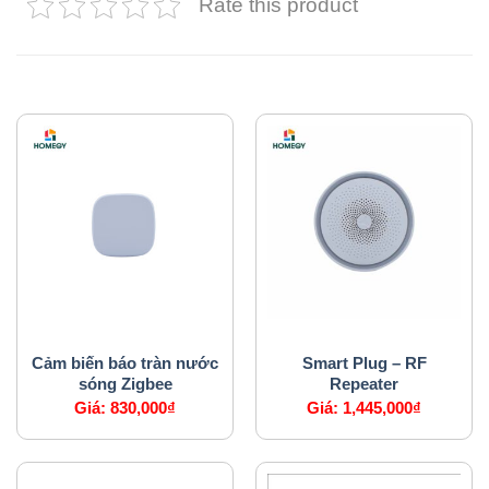
Rate this product
SẢN PHẨM TƯƠNG TỰ
CẢM BIẾN
HỆ THỐNG AN NINH
Cảm biến báo tràn nước
Smart Plug – RF
sóng Zigbee
Repeater
Giá:
830,000
₫
Giá:
1,445,000
₫