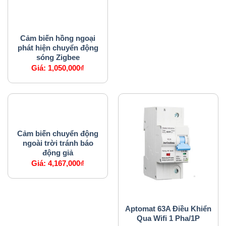
CẢM BIẾN
Cảm biến hồng ngoại
phát hiện chuyển động
sóng Zigbee
Giá:
1,050,000
₫
CẢM BIẾN
Cảm biến chuyển động
ngoài trời tránh báo
động giả
Giá:
4,167,000
₫
APTOMAT
Aptomat 63A Điều Khiển
Qua Wifi 1 Pha/1P