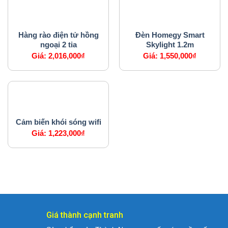
HỆ THỐNG AN NINH
HỆ THỐNG CHIẾU SÁNG
Hàng rào điện tử hồng
Đèn Homegy Smart
ngoại 2 tia
Skylight 1.2m
Giá:
2,016,000
₫
Giá:
1,550,000
₫
CẢM BIẾN
Cảm biến khói sóng wifi
Giá:
1,223,000
₫
Giá thành cạnh tranh