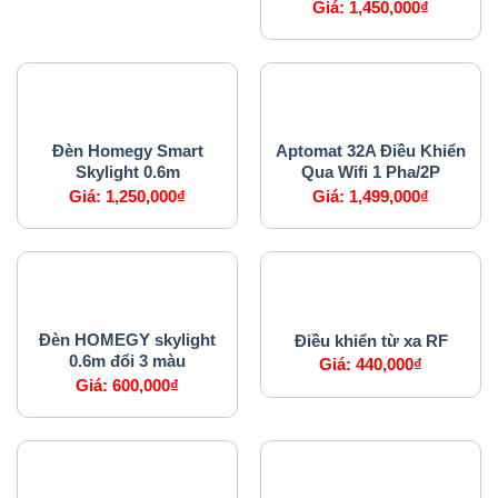
Giá:
1,450,000
₫
HỆ THỐNG CHIẾU SÁNG
APTOMAT
Đèn Homegy Smart
Aptomat 32A Điều Khiển
Skylight 0.6m
Qua Wifi 1 Pha/2P
Giá:
1,250,000
₫
Giá:
1,499,000
₫
HỆ THỐNG CHIẾU SÁNG
HỆ THỐNG AN NINH
Đèn HOMEGY skylight
Điều khiển từ xa RF
0.6m đổi 3 màu
Giá:
440,000
₫
Giá:
600,000
₫