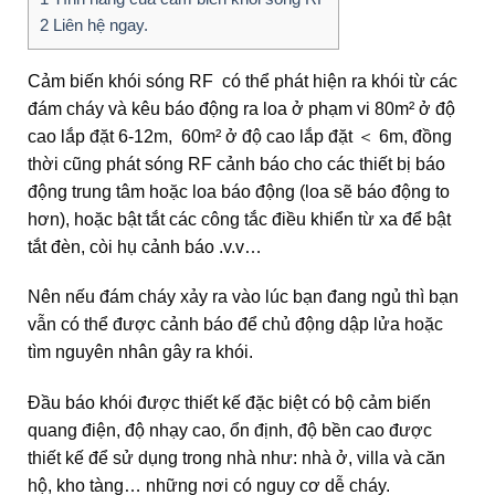
2
Liên hệ ngay.
Cảm biến khói sóng RF có thể phát hiện ra khói từ các
đám cháy và kêu báo động ra loa ở phạm vi 80m² ở độ
cao lắp đặt 6-12m, 60m² ở độ cao lắp đặt ＜ 6m, đồng
thời cũng phát sóng RF cảnh báo cho các thiết bị báo
động trung tâm hoặc loa báo động (loa sẽ báo động to
hơn), hoặc bật tắt các công tắc điều khiển từ xa để bật
tắt đèn, còi hụ cảnh báo .v.v…
Nên nếu đám cháy xảy ra vào lúc bạn đang ngủ thì bạn
vẫn có thể được cảnh báo để chủ động dập lửa hoặc
tìm nguyên nhân gây ra khói.
Đầu báo khói được thiết kế đặc biệt có bộ cảm biến
quang điện, độ nhạy cao, ổn định, độ bền cao được
thiết kế để sử dụng trong nhà như: nhà ở, villa và căn
hộ, kho tàng… những nơi có nguy cơ dễ cháy.