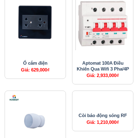
NHÀ THÔNG MINH
APTOMAT
Aptomat 100A Điều
Ổ cắm điện
Khiển Qua Wifi 3 Pha/4P
Giá:
629,000
₫
Giá:
2,933,000
₫
HỆ THỐNG AN NINH
Còi báo động sóng RF
Giá:
1,210,000
₫