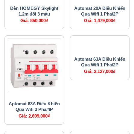
HỆ THỐNG CHIẾU SÁNG
APTOMAT
Đèn HOMEGY Skylight
Aptomat 20A Điều Khiển
1.2m đổi 3 màu
Qua Wifi 1 Pha/2P
Giá:
850,000
₫
Giá:
1,479,000
₫
APTOMAT
Aptomat 63A Điều Khiển
Qua Wifi 1 Pha/2P
Giá:
2,127,000
₫
APTOMAT
Aptomat 63A Điều Khiển
Qua Wifi 3 Pha/4P
Giá:
2,699,000
₫