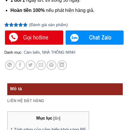
1 đổi 1
ngay tức thì trong 30 ngày.
Hoàn tiền 100%
nếu phát hiện hàng giả.
(
Đánh giá
sản phẩm)
5.00
1
trên 5
dựa trên
đánh giá
Danh mục:
Cảm biến
,
NHÀ THÔNG MINH
Mô tả
LIÊN HỆ ĐẶT HÀNG
Mục lục
[
ẩn
]
1
Tính năng của cảm biến khói sóng RF