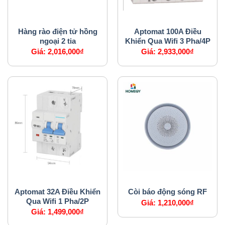
HỆ THỐNG AN NINH
APTOMAT
Hàng rào điện tử hồng
Aptomat 100A Điều
ngoại 2 tia
Khiển Qua Wifi 3 Pha/4P
Giá:
2,016,000
₫
Giá:
2,933,000
₫
APTOMAT
HỆ THỐNG AN NINH
Aptomat 32A Điều Khiển
Còi báo động sóng RF
Qua Wifi 1 Pha/2P
Giá:
1,210,000
₫
Giá:
1,499,000
₫