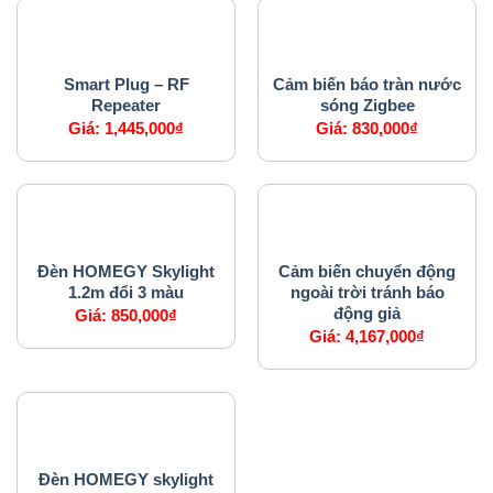
HỆ THỐNG AN NINH
CẢM BIẾN
Smart Plug – RF
Cảm biến báo tràn nước
Repeater
sóng Zigbee
Giá:
1,445,000
₫
Giá:
830,000
₫
HỆ THỐNG CHIẾU SÁNG
CẢM BIẾN
Đèn HOMEGY Skylight
Cảm biến chuyển động
1.2m đổi 3 màu
ngoài trời tránh báo
động giả
Giá:
850,000
₫
Giá:
4,167,000
₫
HỆ THỐNG CHIẾU SÁNG
Đèn HOMEGY skylight