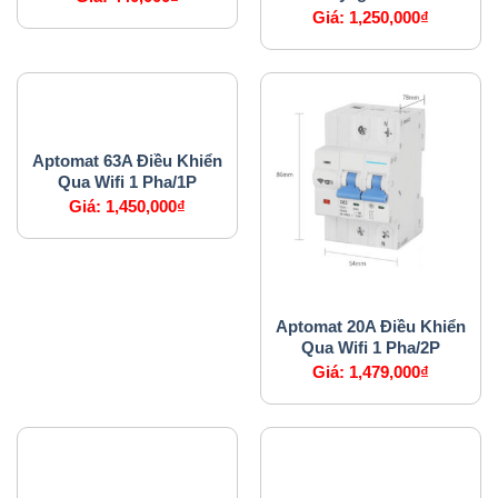
Giá:
1,250,000
₫
APTOMAT
Aptomat 63A Điều Khiển
Qua Wifi 1 Pha/1P
Giá:
1,450,000
₫
APTOMAT
Aptomat 20A Điều Khiển
Qua Wifi 1 Pha/2P
Giá:
1,479,000
₫
CẢM BIẾN
NHÀ THÔNG MINH