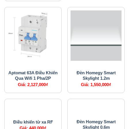
APTOMAT
HỆ THỐNG CHIẾU SÁNG
Aptomat 63A Điều Khiển
Đèn Homegy Smart
Qua Wifi 1 Pha/2P
Skylight 1.2m
Giá:
2,127,000
₫
Giá:
1,550,000
₫
HỆ THỐNG AN NINH
HỆ THỐNG CHIẾU SÁNG
Đèn Homegy Smart
Điều khiển từ xa RF
Skylight 0.6m
Giá:
440,000
₫