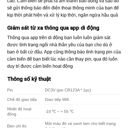
cao. Cảm biến sẽ phát ra âm thanh báo động và sau đó
sẽ gửi thông báo đến điện thoại thông minh của bạn để
kịp thời phát hiện và xử lý kịp thời, ngăn ngừa hậu quả
Giám sát từ xa thông qua app di động
Thông qua app trên di động bạn luôn luôn giám sát
được tình trạng ngôi nhà thân yêu của bạn cho dù ở
bạn ở bất cứ đâu. App cũng thông báo tình trạng pin của
cảm biến để bạn biết lúc nào cần thay pin, qua đó luôn
duy trì được cảm biến hoạt động
Thông số kỹ thuật
Pin
DC3V (pin CR123A * 1pc)
Chế độ giao tiếp
Giao tiếp Wifi
Nhiệt độ hoạt
-10 ℃ ~ + 55 ℃
động
Một màu đỏ và xanh lam cho biết trạng
Đèn chỉ thị