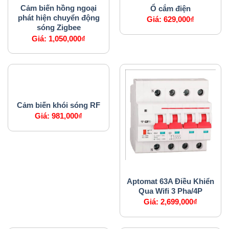
Cảm biến hồng ngoại
Ổ cắm điện
phát hiện chuyển động
Giá:
629,000
₫
sóng Zigbee
Giá:
1,050,000
₫
CẢM BIẾN
Cảm biến khói sóng RF
Giá:
981,000
₫
APTOMAT
Aptomat 63A Điều Khiển
Qua Wifi 3 Pha/4P
Giá:
2,699,000
₫