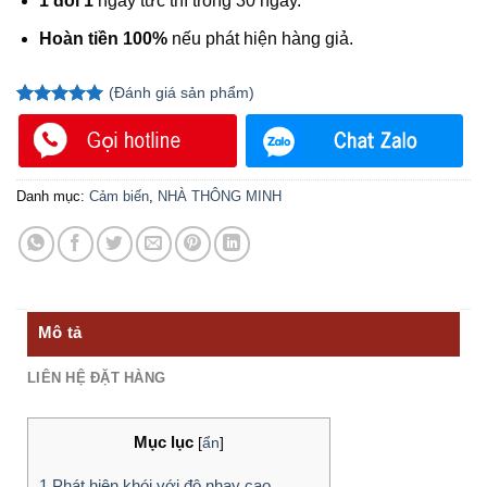
1 đổi 1
ngay tức thì trong 30 ngày.
Hoàn tiền 100%
nếu phát hiện hàng giả.
(
Đánh giá
sản phẩm)
5.00
1
trên 5
dựa trên
đánh giá
Danh mục:
Cảm biến
,
NHÀ THÔNG MINH
Mô tả
LIÊN HỆ ĐẶT HÀNG
Mục lục
[
ẩn
]
1
Phát hiện khói với độ nhạy cao